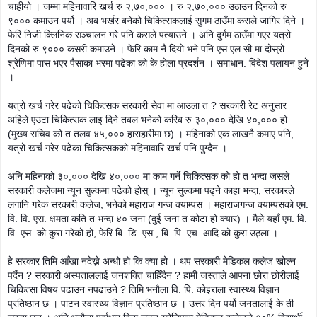
चाहीयो । जम्मा महिनावारि खर्च रु २,७०,००० । रु २,७०,००० उठाउन दिनको रु
९००० कमाउन पर्यो । अब भर्खर बनेको चिकित्सकलाई सुगम ठाउँमा कसले जागिर दिने ।
फेरि निजी क्लिनिक सञ्चालन गरे पनि कसले पत्याउने । अनि दुर्गम ठाउँमा गएर यत्रो
दिनको रु ९००० कसरी कमाउने । फेरि काम नै दियो भने पनि एस एल सी मा दोस्रो
श्रेणिमा पास भएर पैसाका भरमा पढेका को के होला प्रदर्शन । समाधान: विदेश पलायन हुने
।
यत्रो खर्च गरेर पढेको चिकित्सक सरकारी सेवा मा आउला त ? सरकारी रेट अनुसार
अहिले एउटा चिकित्सक लाइ दिने तबल भनेको करिब रु ३०,००० देखि ४०,००० हो
(मुख्य सचिव को त तलव ४५,००० हाराहारीमा छ) । महिनाको एक लाखनै कमाए पनि,
यत्रो खर्च गरेर पढेका चिकित्सकको महिनावारि खर्च पनि पुग्दैन ।
अनि महिनाको ३०,००० देखि ४०,००० मा काम गर्ने चिकित्सक को हो त भन्दा जसले
सरकारी कलेजमा न्यून सुल्कमा पढेको होस् । न्यून सुल्कमा पढ्ने काहा भन्दा, सरकारले
लगानि गरेक सरकारी कलेज, भनेको महाराज गन्ज क्याम्पस । महाराजगन्ज क्याम्पसको एम.
वि. वि. एस. क्षमता कति त भन्दा ४० जना (दुई जना त कोटा हो क्यार) । मैले यहाँ एम. वि.
वि. एस. को कुरा गरेको हो, फेरि बि. डि. एस., बि. पि. एच. आदि को कुरा उठ्ला ।
हे सरकार तिमि आँखा नदेख्ने अन्धो हो कि क्या हो । थप सरकारी मेडिकल कलेज खोल्न
पर्दैन ? सरकारी अस्पताललाई जनशक्ति चाहिँदैन ? हामी जस्ताले आफ्ना छोरा छोरीलाई
चिकित्सा विषय पढाउन नपढाउने ? तिमि भनौला वि. पि. कोइराला स्वास्थ्य विज्ञान
प्रतिष्ठान छ । पाटन स्वास्थ्य विज्ञान प्रतिष्ठान छ । उत्तर दिन पर्यो जनतालाई के ती