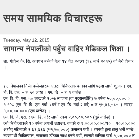
समय सामयिक विचारहरू
Tuesday, May 12, 2015
सामान्य नेपालीको पहुँच बाहिर मेडिकल शिक्षा ।
डा. गोविन्द के. सि. अनशन
बसेको बेला १४ चैत २०७१ (२८ मार्च २०१५) को मेरो विचार
।
हाल नेपालका निजी कलेजहरूमा एउटा चिकित्सक बन्नका लागि पढ्दा लाग्ने शुल्क । एम.
वि. वि. एस. – रु ५० लाख । एम. डि. – रु १ करोड ।
एम. वि. वि. एस. ५० लाखको १०% ब्याजमा (वा मुद्रास्फीति) ७ वर्षमा ५०,००,००० ×
१.१^७ (एम. वि. वि. एस. गर्दा ५ वर्ष र एम. डि. गर्दा २ वर्ष) ‌= रु ९७,४३,५८५ । सरदर
१,००,००,००० (एक करोड) ।
एम. वि. वि. एस. र एम. डि. गरेर लाग्ने रकम २,००,००,००० (दुई करोड) ।
त्यो चिकित्सकले १० वर्षमा लगानी उठाउन, वर्षको रु
२,००,००,०००/१० ‌= २०,००,०००
अर्थात् महिनाको १,६६,६६६ (≈१,७०,०००) कमाउन पर्यो । त्यस्तो ठूला ठालु धनी मान्छे,
त्यसमाथी चिकित्सक, समाजमा ठाँटका साथ बस्नै पर्यो, त्यसैले मासिक खर्च १,००,००० त