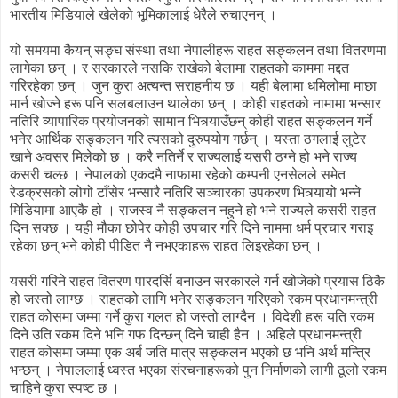
भारतीय मिडियाले खेलेको भूमिकालाई धेरैले रुचाएनन् ।
यो समयमा कैयन् सङ्घ संस्था तथा नेपालीहरू राहत सङ्कलन तथा वितरणमा
लागेका छन् । र सरकारले नसकि राखेको बेलामा राहतको काममा मद्दत
गरिरहेका छन् । जुन कुरा अत्यन्त सराहनीय छ । यही बेलामा धमिलोमा माछा
मार्न खोज्ने हरू पनि सलबलाउन थालेका छन् । कोही राहतको नामामा भन्सार
नतिरि व्यापारिक प्रयोजनको सामान भित्र्याउँछन् कोही राहत सङ्कलन गर्ने
भनेर आर्थिक सङ्कलन गरि त्यसको दुरुपयोग गर्छन् । यस्ता ठगलाई लुटेर
खाने अवसर मिलेको छ । करै नतिर्ने र राज्यलाई यसरी ठग्ने हो भने राज्य
कसरी चल्छ । नेपालको एकदमै नाफामा रहेको कम्पनी एनसेलले समेत
रेडक्रसको लोगो टाँसेर भन्सारै नतिरि सञ्चारका उपकरण भित्र्यायो भन्ने
मिडियामा आएकै हो । राजस्व नै सङ्कलन नहुने हो भने राज्यले कसरी राहत
दिन सक्छ । यही मौका छोपेर कोही उपचार गरि दिने नाममा धर्म प्रचार गराइ
रहेका छन् भने कोही पीडित नै नभएकाहरू राहत लिइरहेका छन् ।
यसरी गरिने राहत वितरण पारदर्सि बनाउन सरकारले गर्न खोजेको प्रयास ठिकै
हो जस्तो लाग्छ । राहतको लागि भनेर सङ्कलन गरिएको रकम प्रधानमन्त्री
राहत कोसमा जम्मा गर्ने कुरा गलत हो जस्तो लाग्दैन । विदेशी हरू यति रकम
दिने उति रकम दिने भनि गफ दिन्छन् दिने चाही हैन । अहिले प्रधानमन्त्री
राहत कोसमा जम्मा एक अर्ब जति मात्र सङ्कलन भएको छ भनि अर्थ मन्त्रि
भन्छन् । नेपाललाई ध्वस्त भएका संरचनाहरूको पुन निर्माणको लागी ठूलो रकम
चाहिने कुरा स्पष्ट छ ।